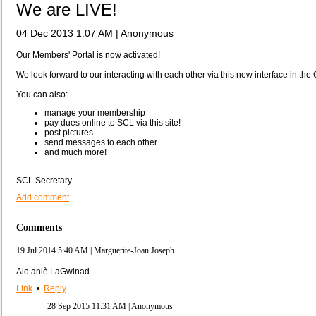
We are LIVE!
04 Dec 2013 1:07 AM
|
Anonymous
Our Members' Portal is now activated!
We look forward to our interacting with each other via this new interface in
You can also: -
manage your membership
pay dues online to SCL via this site!
post pictures
send messages to each other
and much more!
SCL Secretary
Add comment
Comments
19 Jul 2014 5:40 AM
| Marguerite-Joan Joseph
Alo anlè LaGwinad
Link
•
Reply
28 Sep 2015 11:31 AM
| Anonymous