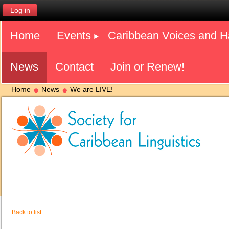
Log in
Home
Events
Caribbean Voices and 
News
Contact
Join or Renew!
Home
News
We are LIVE!
Back to list