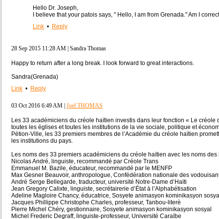
Hello Dr. Joseph,
I believe that your patois says, " Hello, I am from Grenada." Am I corr
Link
•
Reply
28 Sep 2015 11:28 AM
| Sandra Thomas
Happy to return after a long break. I look forward to great interactions.
Sandra(Grenada)
Link
•
Reply
03 Oct 2016 6:49 AM
|
Joel THOMAS
Les 33 académiciens du créole haïtien investis dans leur fonction « Le créole do
toutes les églises et toutes les institutions de la vie sociale, politique et écon
Pétion-Ville, les 33 premiers membres de l’Académie du créole haïtien promette
les institutions du pays.
Les noms des 33 premiers académiciens du créole haïtien avec les noms des i
Nicolas André, linguiste, recommandé par Créole Trans
Emmanuel M. Bazile, éducateur, recommandé par le MENFP
Max Gesner Beauvoir, anthropologue, Confédération nationale des vodouisant
André Serge Bellegarde, traducteur, université Notre-Dame d’Haïti
Jean Gregory Calixte, linguiste, secrétairerie d’État à l’Alphabétisation
Adeline Magloire Chancy, éducatrice, Sosyete animasyon kominikasyon sosya
Jacques Phillippe Christophe Charles, professeur, Tanbou-literè
Pierre Michel Chéry, gestionnaire, Sosyete animasyon kominikasyon sosyal
Michel Frederic Degraff, linguiste-professeur, Université Caraïbe