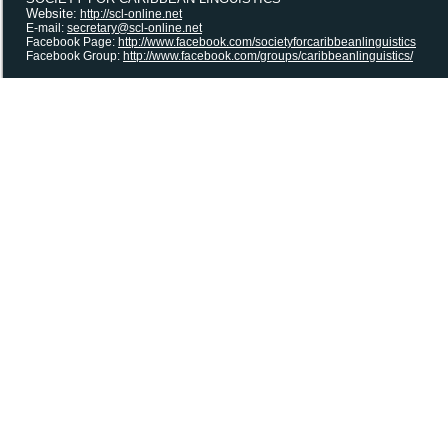
Website:
http://scl-online.net
E-mail:
secretary@scl-online.net
Facebook Page:
http://www.facebook.com/societyforcaribbeanlinguistics
Facebook Group:
http://www.facebook.com/groups/caribbeanlinguistics/