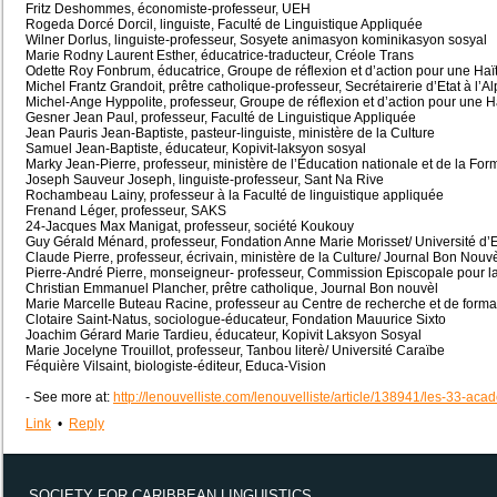
Fritz Deshommes, économiste-professeur, UEH
Rogeda Dorcé Dorcil, linguiste, Faculté de Linguistique Appliquée
Wilner Dorlus, linguiste-professeur, Sosyete animasyon kominikasyon sosyal
Marie Rodny Laurent Esther, éducatrice-traducteur, Créole Trans
Odette Roy Fonbrum, éducatrice, Groupe de réflexion et d’action pour une Haït
Michel Frantz Grandoit, prêtre catholique-professeur, Secrétairerie d’Etat à l’A
Michel-Ange Hyppolite, professeur, Groupe de réflexion et d’action pour une Ha
Gesner Jean Paul, professeur, Faculté de Linguistique Appliquée
Jean Pauris Jean-Baptiste, pasteur-linguiste, ministère de la Culture
Samuel Jean-Baptiste, éducateur, Kopivit-laksyon sosyal
Marky Jean-Pierre, professeur, ministère de l’Éducation nationale et de la For
Joseph Sauveur Joseph, linguiste-professeur, Sant Na Rive
Rochambeau Lainy, professeur à la Faculté de linguistique appliquée
Frenand Léger, professeur, SAKS
24-Jacques Max Manigat, professeur, société Koukouy
Guy Gérald Ménard, professeur, Fondation Anne Marie Morisset/ Université d’Et
Claude Pierre, professeur, écrivain, ministère de la Culture/ Journal Bon Nouv
Pierre-André Pierre, monseigneur- professeur, Commission Episcopale pour la 
Christian Emmanuel Plancher, prêtre catholique, Journal Bon nouvèl
Marie Marcelle Buteau Racine, professeur au Centre de recherche et de for
Clotaire Saint-Natus, sociologue-éducateur, Fondation Mauurice Sixto
Joachim Gérard Marie Tardieu, éducateur, Kopivit Laksyon Sosyal
Marie Jocelyne Trouillot, professeur, Tanbou literè/ Université Caraïbe
Féquière Vilsaint, biologiste-éditeur, Educa-Vision
- See more at:
http://lenouvelliste.com/lenouvelliste/article/138941/les-33-a
Link
•
Reply
SOCIETY FOR CARIBBEAN LINGUISTICS